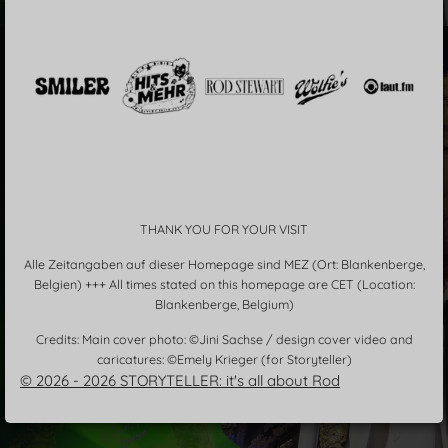
THANK YOU FOR YOUR VISIT
Alle Zeitangaben auf dieser Homepage sind MEZ (Ort: Blankenberge,
Belgien) +++ All times stated on this homepage are CET (Location:
Blankenberge, Belgium)
Credits: Main cover photo: ©Jini Sachse / design cover video and
caricatures: ©Emely Krieger (for Storyteller)
© 2026 - 2026 STORYTELLER: it's all about Rod