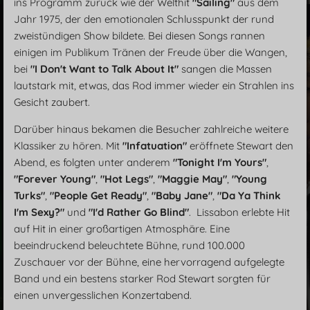
ins Programm zurück wie der Welthit
"Sailing"
aus dem
Jahr 1975, der den emotionalen Schlusspunkt der rund
zweistündigen Show bildete. Bei diesen Songs rannen
einigen im Publikum Tränen der Freude über die Wangen,
bei
"I Don't Want to Talk About It"
sangen die Massen
lautstark mit, etwas, das Rod immer wieder ein Strahlen ins
Gesicht zaubert.
Darüber hinaus bekamen die Besucher zahlreiche weitere
Klassiker zu hören. Mit
"Infatuation"
eröffnete Stewart den
Abend, es folgten unter anderem
"Tonight I'm Yours"
,
"Forever Young"
,
"Hot Legs"
,
"Maggie May"
,
"Young
Turks"
,
"People Get Ready"
,
"Baby Jane"
,
"Da Ya Think
I'm Sexy?"
und
"I'd Rather Go Blind"
. Lissabon erlebte Hit
auf Hit in einer großartigen Atmosphäre. Eine
beeindruckend beleuchtete Bühne, rund 100.000
Zuschauer vor der Bühne, eine hervorragend aufgelegte
Band und ein bestens starker Rod Stewart sorgten für
einen unvergesslichen Konzertabend.