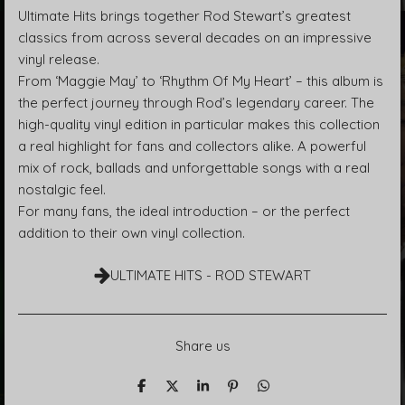
Ultimate Hits brings together Rod Stewart’s greatest
classics from across several decades on an impressive
vinyl release.
From ‘Maggie May’ to ‘Rhythm Of My Heart’ – this album is
the perfect journey through Rod’s legendary career. The
high-quality vinyl edition in particular makes this collection
a real highlight for fans and collectors alike. A powerful
mix of rock, ballads and unforgettable songs with a real
nostalgic feel.
For many fans, the ideal introduction – or the perfect
addition to their own vinyl collection.
ULTIMATE HITS - ROD STEWART
Share us
T
T
T
P
T
e
e
e
i
e