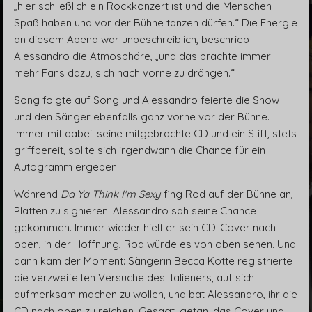
„hier schließlich ein Rockkonzert ist und die Menschen
Spaß haben und vor der Bühne tanzen dürfen.“ Die Energie
an diesem Abend war unbeschreiblich, beschrieb
Alessandro die Atmosphäre, „und das brachte immer
mehr Fans dazu, sich nach vorne zu drängen.“
Song folgte auf Song und Alessandro feierte die Show
und den Sänger ebenfalls ganz vorne vor der Bühne.
Immer mit dabei: seine mitgebrachte CD und ein Stift, stets
griffbereit, sollte sich irgendwann die Chance für ein
Autogramm ergeben.
Während
Da Ya Think I'm Sexy
fing Rod auf der Bühne an,
Platten zu signieren. Alessandro sah seine Chance
gekommen. Immer wieder hielt er sein CD-Cover nach
oben, in der Hoffnung, Rod würde es von oben sehen. Und
dann kam der Moment: Sängerin Becca Kötte registrierte
die verzweifelten Versuche des Italieners, auf sich
aufmerksam machen zu wollen, und bat Alessandro, ihr die
CD nach oben zu reichen. Gesagt, getan, das Cover und