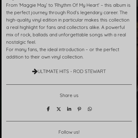
From ‘Maggie May’ to ‘Rhythm Of My Heart’ – this album is
the perfect journey through Rod’s legendary career. The
high-quality vinyl edition in particular makes this collection
a real highlight for fans and collectors alike. A powerful
mix of rock, ballads and unforgettable songs with a real
nostalgic feel.
For many fans, the ideal introduction – or the perfect
addition to their own vinyl collection.
ULTIMATE HITS - ROD STEWART
Share us
T
T
T
P
T
e
e
e
i
e
i
i
i
n
i
l
l
l
i
l
e
e
e
t
e
Follow us!
n
n
n
n