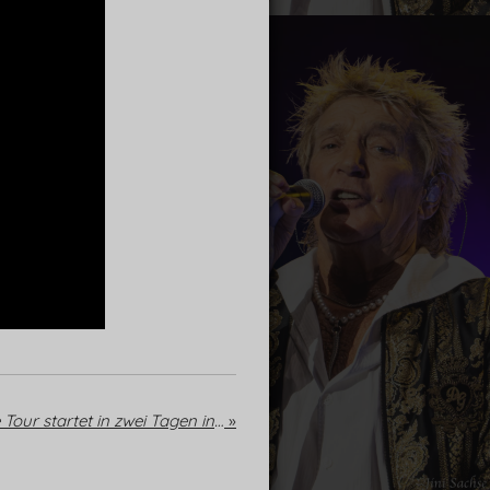
Der Countdown läuft – die Tour startet in zwei Tagen in Atlantic City
»