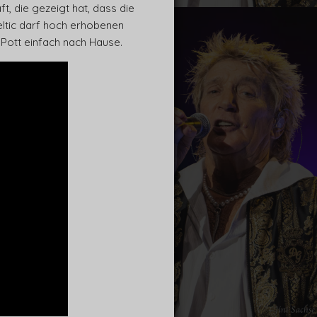
ft, die gezeigt hat, dass die
eltic darf hoch erhobenen
 Pott einfach nach Hause.