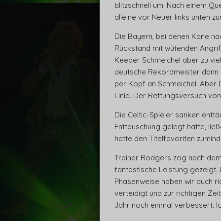
blitzschnell um. Nach einem Qu
alleine vor Neuer links unten z
Die Bayern, bei denen Kane na
Rückstand mit wütenden Angrif
Keeper Schmeichel aber zu viel
deutsche Rekordmeister dann d
per Kopf an Schmeichel. Aber D
Linie. Der Rettungsversuch von
Die Celtic-Spieler sanken enttä
Enttäuschung gelegt hatte, lie
hatte den Titelfavoriten zumi
Trainer Rodgers zog nach dem Sp
fantastische Leistung gezeigt.
Phasenweise haben wir auch ric
verteidigt und zur richtigen Ze
Jahr noch einmal verbessert. Ic