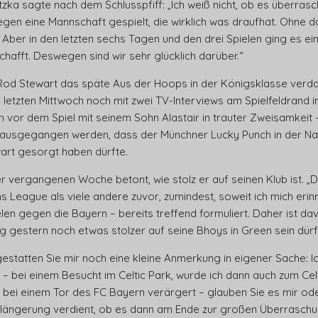
ka sagte nach dem Schlusspfiff: „Ich weiß nicht, ob es überras
egen eine Mannschaft gespielt, die wirklich was draufhat. Ohne 
Aber in den letzten sechs Tagen und den drei Spielen ging es ei
chafft.
Deswegen sind wir sehr glücklich darüber.“
od Stewart das späte Aus der Hoops in der Königsklasse verdaut
 letzten Mittwoch noch mit zwei TV-Interviews am Spielfeldrand i
h vor dem Spiel mit seinem Sohn Alastair in trauter Zweisamkeit 
 ausgegangen werden, dass der Münchner Lucky Punch in der Nach
art gesorgt haben dürfte.
der vergangenen Woche betont, wie stolz er auf seinen Klub ist. „
 League als viele andere zuvor, zumindest, soweit ich mich erin
len gegen die Bayern – bereits treffend formuliert. Daher ist d
g gestern noch etwas stolzer auf seine Bhoys in Green sein dürf
statten Sie mir noch eine kleine Anmerkung in eigener Sache: Ic
 – bei einem Besucht im Celtic Park, wurde ich dann auch zum Cel
bei einem Tor des FC Bayern verärgert – glauben Sie es mir oder
rlängerung verdient, ob es dann am Ende zur großen Überraschun