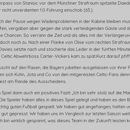
erpass von Stanisic vor dem Münchner Strafraum spitzelte Daeda
ur nicht unverdienten 1:0-Führung einschob (63.).
ch der Pause wegen Wadenproblemen in der Kabine bleiben muss
fen, vergaben aber gegen die stark verteidigenden Gäste und d
e Chancen. So verrann die Zeit und als alles mit der Verlängerun
och noch zu. Nach einer Flanke von Olise vom rechten Strafra
avies setzte nach und stocherte das Leder in der fünften Minute
 Celtic Abwehrboss Carter-Vickers kam zu spät.Kurz darauf pfiff 
uscht auf den Rasen, die Bayern jubelten ausgelassen vor ihrer F
ßen sich Kühn, Jota und Co von den mitgereisten Celtic-Fans den
ndest am Rande des Ausscheidens.
iel dann auch ein positives Fazit: „Ich bin sehr stolz auf die Man
 Die Spieler haben alles in dieses Spiel gelegt und haben es de
htig guten Fußball gespielt. Wir haben gut angefangen, hatten 
it gut gepresst. Wir haben uns im Vergleich zur letzten Saison wei
h bin wirklich gespannt, was dieses Team in der Zukunft leisten 