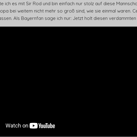
lte ich es mit Sir Rod und bin einfach nur stolz auf diese Mannscha
pa bei weitem nicht mehr so groß sind, wie sie einmal waren. C
ssen. Als Bayernfan sage ich nur: Jetzt holt diesen verdammten