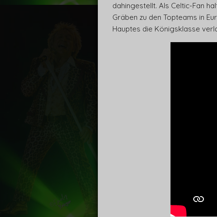
dahingestellt. Als Celtic-Fan ha
Gräben zu den Topteams in Euro
Hauptes die Königsklasse verla