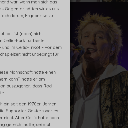
chend war, wenn man sich das
das Gegentor hätten wir es uns
nfach darum, Ergebnisse zu
 hat, ist (noch) nicht
m Celtic-Park für beste
– und im Celtic-Trikot – vor dem
spielzeit nicht unbedingt für
Diese Mannschaft hatte einen
nern kann“, hatte er am
avon auszugehen, dass Rod,
te.
h bin seit den 1970er-Jahren
tic-Supporter. Gestern war es
 nicht. Aber Celtic hätte nach
g gereicht hätte, sei mal