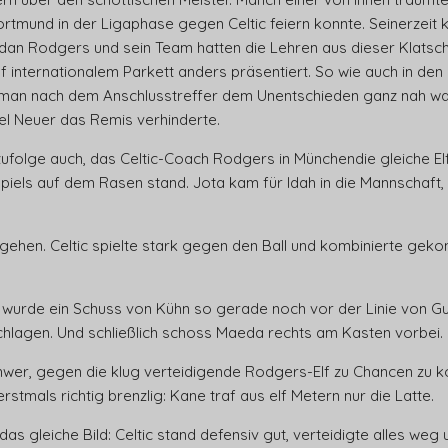
ortmund in der Ligaphase gegen Celtic feiern konnte. Seinerzeit 
endan Rodgers und sein Team hatten die Lehren aus dieser Klats
internationalem Parkett anders präsentiert. So wie auch in den 
s man nach dem Anschlusstreffer dem Unentschieden ganz nah w
l Neuer das Remis verhinderte.
lge auch, das Celtic-Coach Rodgers in Münchendie gleiche Elf in
spiels auf dem Rasen stand. Jota kam für Idah in die Mannschaft,
gehen. Celtic spielte stark gegen den Ball und kombinierte geko
urde ein Schuss von Kühn so gerade noch vor der Linie von Gue
hlagen. Und schließlich schoss Maeda rechts am Kasten vorbei.
chwer, gegen die klug verteidigende Rodgers-Elf zu Chancen zu k
stmals richtig brenzlig: Kane traf aus elf Metern nur die Latte.
as gleiche Bild: Celtic stand defensiv gut, verteidigte alles weg