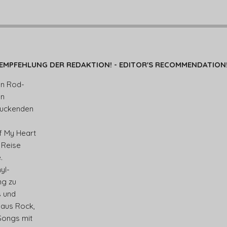
EMPFEHLUNG DER REDAKTION! - EDITOR'S RECOMMENDATION
en Rod-
en
ruckenden
f My Heart
 Reise
.
yl-
g zu
s und
 aus Rock,
Songs mit