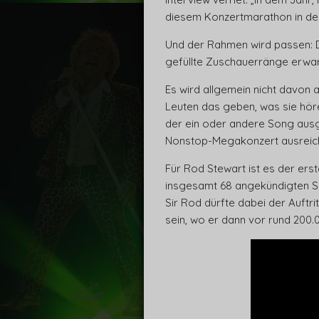
diesem Konzertmarathon in der
Und der Rahmen wird passen: Di
gefüllte Zuschauerränge erwart
Es wird allgemein nicht davon 
Leuten das geben, was sie hören
der ein oder andere Song ausg
Nonstop-Megakonzert ausreic
Für Rod Stewart ist es der erste
insgesamt 68 angekündigten Sho
Sir Rod dürfte dabei der Auftr
sein, wo er dann vor rund 200.