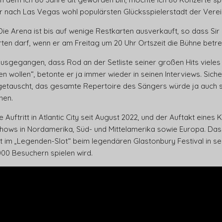
 nach Las Vegas wohl populärsten Glücksspielerstadt der Verei
e Arena ist bis auf wenige Restkarten ausverkauft, so dass Sir 
en darf, wenn er am Freitag um 20 Uhr Ortszeit die Bühne betre
ausgegangen, dass Rod an der Setliste seiner großen Hits vieles
 wollen“, betonte er ja immer wieder in seinen Interviews. Sicherli
etauscht, das gesamte Repertoire des Sängers würde ja auch si
hen.
 Auftritt in Atlantic City seit August 2022, und der Auftakt eines
ws in Nordamerika, Süd- und Mittelamerika sowie Europa. Das vi
itt im „Legenden-Slot“ beim legendären Glastonbury Festival in se
000 Besuchern spielen wird.