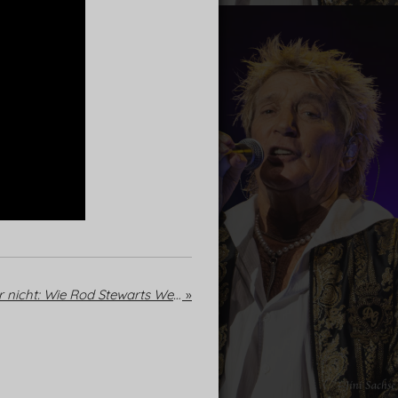
Nur nach Hause gehen wir nicht: Wie Rod Stewarts Welthit Sailing zu einer der besten Fußballhymnen Deutschlands wurde
»