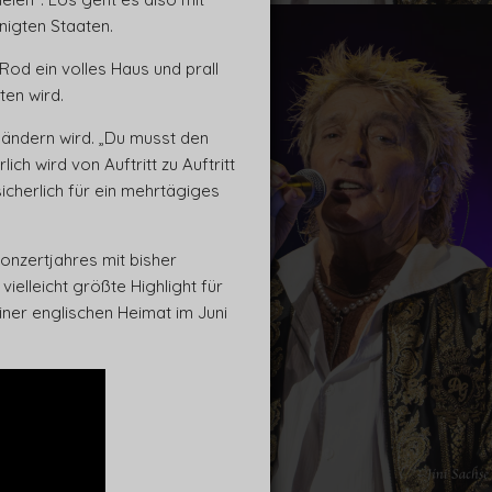
nigten Staaten.
Rod ein volles Haus und prall
ten wird.
 ändern wird. „Du musst den
ch wird von Auftritt zu Auftritt
cherlich für ein mehrtägiges
 Konzertjahres mit bisher
elleicht größte Highlight für
iner englischen Heimat im Juni