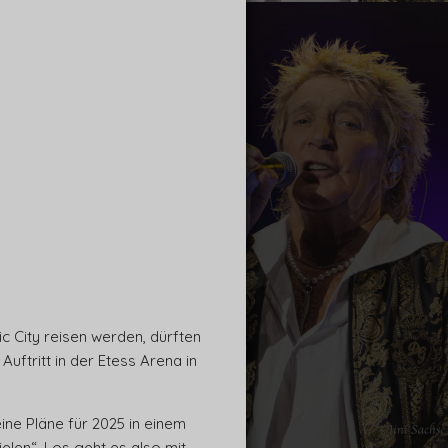
c City reisen werden, dürften
ftritt in der Etess Arena in
ine Pläne für 2025 in einem
ielen“. Los geht es also mit