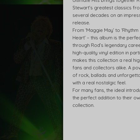
Ultimate Hits brings together 
Stewart’s greatest classics f
several decades on an impress
release.
From ‘Maggie May’ to ‘Rhythm
Heart’ – this album is the perfe
through Rod’s legendary caree
high-quality vinyl edition in part
makes this collection a real hig
fans and collectors alike. A po
of rock, ballads and unforgett
with a real nostalgic feel.
For many fans, the ideal introd
the perfect addition to their ow
collection.