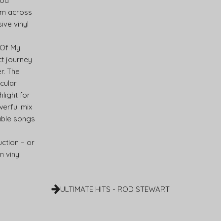
Rod
rom across
ive vinyl
 Of My
ct journey
r. The
icular
hlight for
werful mix
able songs
uction – or
n vinyl
ULTIMATE HITS - ROD STEWART