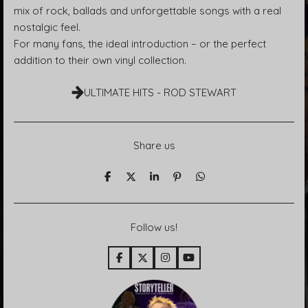
mix of rock, ballads and unforgettable songs with a real
nostalgic feel.
For many fans, the ideal introduction – or the perfect
addition to their own vinyl collection.
ULTIMATE HITS - ROD STEWART
Share us
T
T
T
P
T
e
e
e
i
e
i
i
i
n
i
l
l
l
i
l
e
e
e
t
e
Follow us!
n
n
n
n
F
X
I
Y
a
n
o
c
s
u
e
t
T
b
a
u