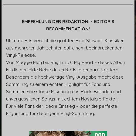
l
u
e
a
t
t
y
e
t
EMPFEHLUNG DER REDAKTION! - EDITOR'S
i
RECOMMENDATION!
n
g
Ultimate Hits vereint die größten Rod-Stewart-Klassiker
s
aus mehreren Jahrzehnten auf einem beeindruckenden
Vinyl-Release.
Von Maggie May bis Rhythm Of My Heart – dieses Album
ist die perfekte Reise durch Rods legendäre Karriere.
Besonders die hochwertige Vinyl-Ausgabe macht diese
Sammlung zu einem echten Highlight für Fans und
Sammler. Eine starke Mischung aus Rock, Balladen und
unvergesslichen Songs mit echtem Nostalgie-Faktor.
Für viele Fans der ideale Einstieg – oder die perfekte
Ergänzung für die eigene Vinyl-Sammlung.