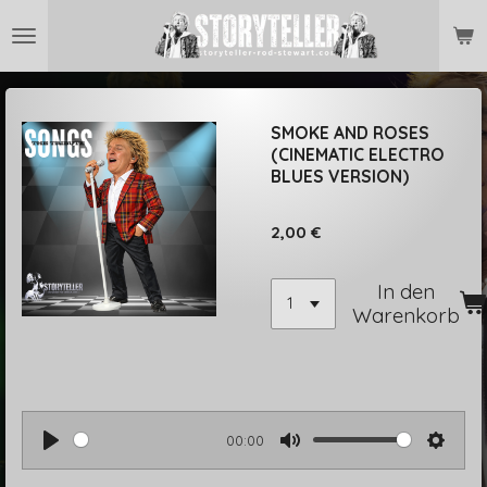
Zum
Hauptinhalt
springen
SMOKE AND ROSES
(CINEMATIC ELECTRO
BLUES VERSION)
2,00 €
In den
Warenkorb
00:00
P
M
S