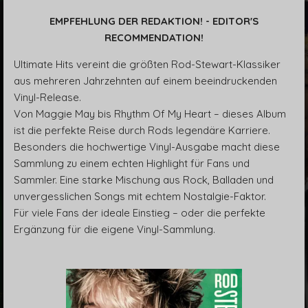
y
e
t
EMPFEHLUNG DER REDAKTION! - EDITOR'S
i
RECOMMENDATION!
n
g
Ultimate Hits vereint die größten Rod-Stewart-Klassiker
s
aus mehreren Jahrzehnten auf einem beeindruckenden
Vinyl-Release.
Von Maggie May bis Rhythm Of My Heart – dieses Album
ist die perfekte Reise durch Rods legendäre Karriere.
Besonders die hochwertige Vinyl-Ausgabe macht diese
Sammlung zu einem echten Highlight für Fans und
Sammler. Eine starke Mischung aus Rock, Balladen und
unvergesslichen Songs mit echtem Nostalgie-Faktor.
Für viele Fans der ideale Einstieg – oder die perfekte
Ergänzung für die eigene Vinyl-Sammlung.