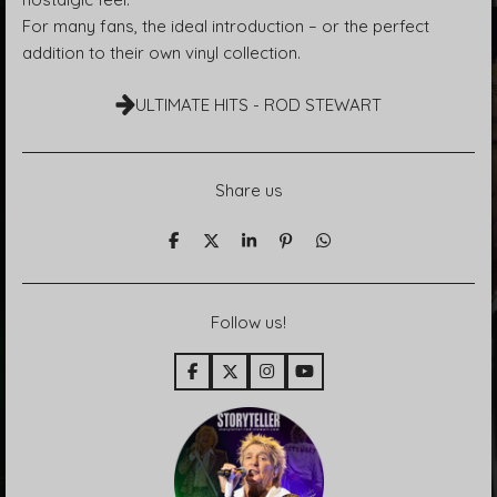
For many fans, the ideal introduction – or the perfect
addition to their own vinyl collection.
ULTIMATE HITS - ROD STEWART
Share us
T
T
T
P
T
e
e
e
i
e
i
i
i
n
i
l
l
l
i
l
e
e
e
t
e
Follow us!
n
n
n
n
F
X
I
Y
a
n
o
c
s
u
e
t
T
b
a
u
o
g
b
o
r
e
k
a