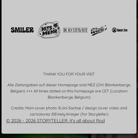
THANK YOU FOR YOUR VISIT
Alle Zeitangaben auf dieser Homepage sind MEZ (Ort: Blankenberge,
Belgien) +++ All times stated on this homepage are CET (Location:
Blankenberge, Belgium)
Credits: Main cover photo: ©Jini Sachse / design cover video and
caricatures: ©Emely Krieger (for Storyteller)
© 2026 - 2026 STORYTELLER: it's all about Rod