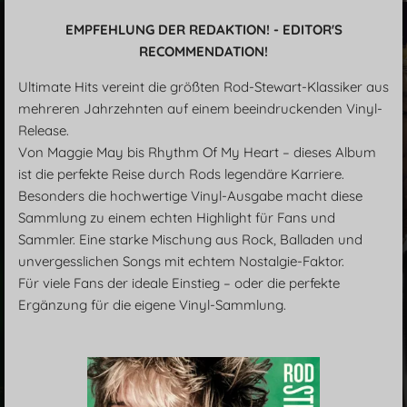
y
e
t
EMPFEHLUNG DER REDAKTION! - EDITOR'S
i
RECOMMENDATION!
n
g
Ultimate Hits vereint die größten Rod-Stewart-Klassiker aus
s
mehreren Jahrzehnten auf einem beeindruckenden Vinyl-
Release.
Von Maggie May bis Rhythm Of My Heart – dieses Album
ist die perfekte Reise durch Rods legendäre Karriere.
Besonders die hochwertige Vinyl-Ausgabe macht diese
Sammlung zu einem echten Highlight für Fans und
Sammler. Eine starke Mischung aus Rock, Balladen und
unvergesslichen Songs mit echtem Nostalgie-Faktor.
Für viele Fans der ideale Einstieg – oder die perfekte
Ergänzung für die eigene Vinyl-Sammlung.