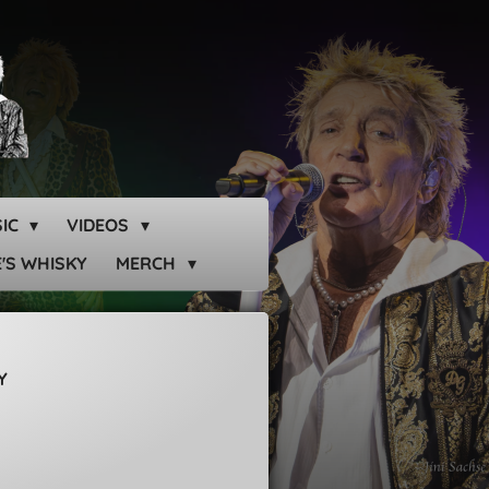
SIC
VIDEOS
'S WHISKY
MERCH
Y