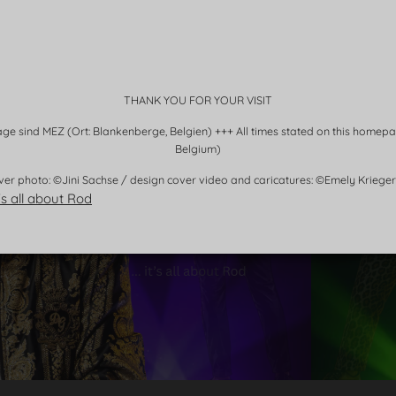
THANK YOU FOR YOUR VISIT
e sind MEZ (Ort: Blankenberge, Belgien) +++ All times stated on this homep
Belgium)
ver photo: ©Jini Sachse / design cover video and caricatures: ©Emely Krieger 
s all about Rod