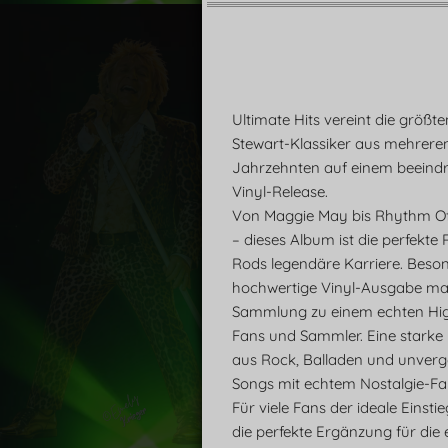
y
Ultimate Hits vereint die größt
Stewart-Klassiker aus mehrere
Jahrzehnten auf einem beeind
Vinyl-Release.
Von Maggie May bis Rhythm O
– dieses Album ist die perfekte
Rods legendäre Karriere. Beson
hochwertige Vinyl-Ausgabe ma
Sammlung zu einem echten High
Fans und Sammler. Eine starke
aus Rock, Balladen und unverg
Songs mit echtem Nostalgie-Fak
Für viele Fans der ideale Einsti
die perfekte Ergänzung für die 