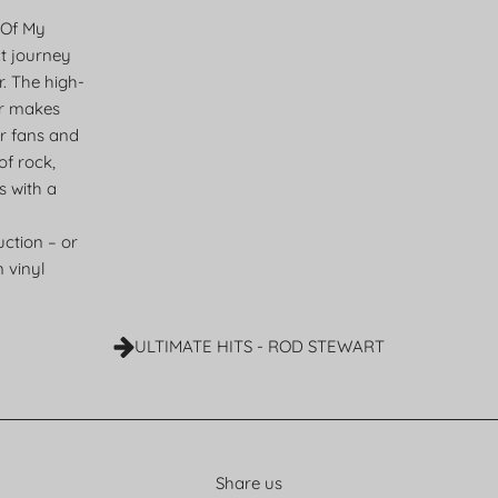
 Of My
ct journey
. The high-
lar makes
for fans and
of rock,
s with a
uction – or
n vinyl
ULTIMATE HITS - ROD STEWART
Share us