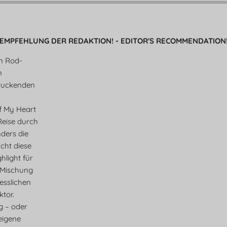
e
EMPFEHLUNG DER REDAKTION! - EDITOR'S RECOMMENDATION
en Rod-
n
ruckenden
f My Heart
 Reise durch
ders die
cht diese
light für
 Mischung
esslichen
tor.
eg – oder
eigene