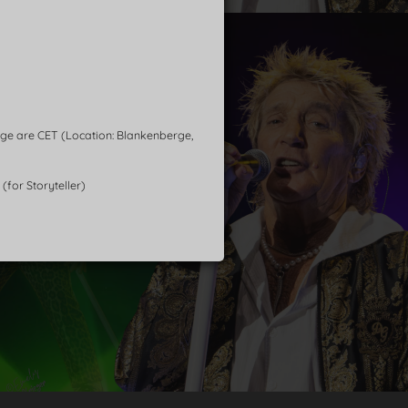
age are CET (Location: Blankenberge,
(for Storyteller)