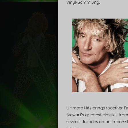
Vinyl-Sammlung.
Ultimate Hits brings together 
Stewart’s greatest classics fro
several decades on an impressi