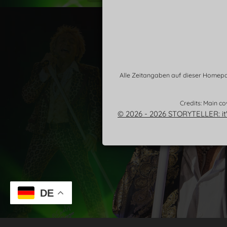
Alle Zeitangaben auf dieser Homepag
Credits: Main co
© 2026 - 2026 STORYTELLER: it'
DE