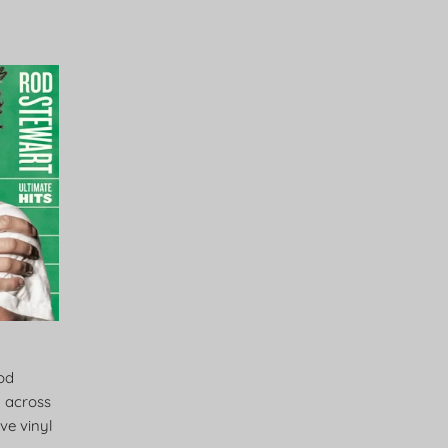
Rod
m across
ve vinyl