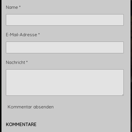
e
e
e
e
n
n
n
n
Name *
E-Mail-Adresse *
Nachricht *
Kommentar absenden
KOMMENTARE