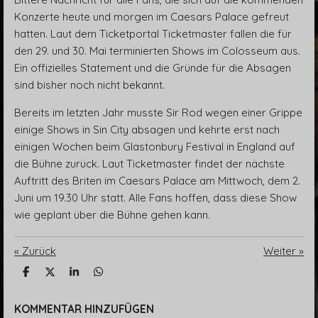
Konzerte heute und morgen im Caesars Palace gefreut
hatten. Laut dem Ticketportal Ticketmaster fallen die für
den 29. und 30. Mai terminierten Shows im Colosseum aus.
Ein offizielles Statement und die Gründe für die Absagen
sind bisher noch nicht bekannt.
Bereits im letzten Jahr musste Sir Rod wegen einer Grippe
einige Shows in Sin City absagen und kehrte erst nach
einigen Wochen beim Glastonbury Festival in England auf
die Bühne zurück. Laut Ticketmaster findet der nächste
Auftritt des Briten im Caesars Palace am Mittwoch, dem 2.
Juni um 19.30 Uhr statt. Alle Fans hoffen, dass diese Show
wie geplant über die Bühne gehen kann.
«
Zurück
Weiter
»
T
T
T
T
e
e
e
e
i
i
i
i
l
l
l
l
KOMMENTAR HINZUFÜGEN