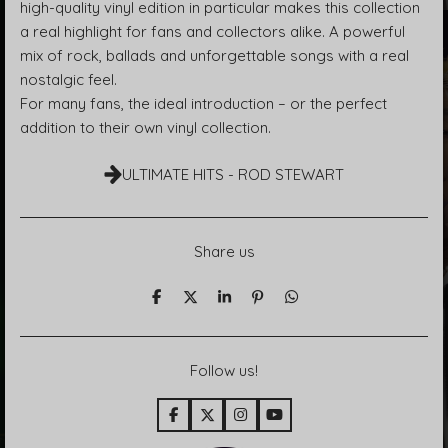
high-quality vinyl edition in particular makes this collection
a real highlight for fans and collectors alike. A powerful
mix of rock, ballads and unforgettable songs with a real
nostalgic feel.
For many fans, the ideal introduction – or the perfect
addition to their own vinyl collection.
ULTIMATE HITS - ROD STEWART
Share us
T
T
T
P
T
e
e
e
i
e
i
i
i
n
i
l
l
l
i
l
e
e
e
t
e
Follow us!
n
n
n
n
F
X
I
Y
a
n
o