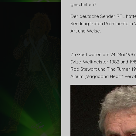
geschehen?
Der deutsche Sender RTL hatte 
Sendung traten Prominente in 
Art und Weise.
Zu Gast waren am 24. Mai 1997
(Vize-Weltmeister 1982 und 198
Rod Stewart und Tina Turner 19
Album „Vagabond Heart“ veröff