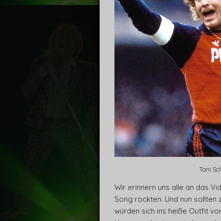
Toni S
Wir erinnern uns alle an das V
Song rockten. Und nun sollten z
würden sich ins heiße Outfit vo