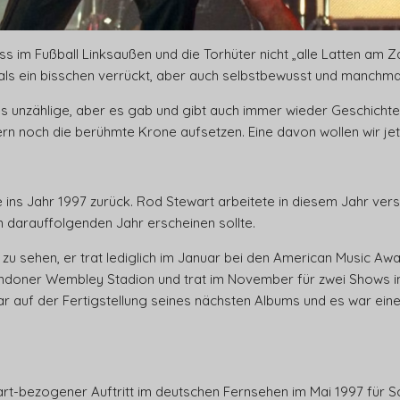
s im Fußball Linksaußen und die Torhüter nicht „alle Latten am Z
 als ein bisschen verrückt, aber auch selbstbewusst und manchmal
s unzählige, aber es gab und gibt auch immer wieder Geschichte
n noch die berühmte Krone aufsetzen. Eine davon wollen wir jetz
te ins Jahr 1997 zurück. Rod Stewart arbeitete in diesem Jahr ve
darauffolgenden Jahr erscheinen sollte.
l zu sehen, er trat lediglich im Januar bei den American Music Aw
ndoner Wembley Stadion und trat im November für zwei Shows i
r auf der Fertigstellung seines nächsten Albums und es war eine
t-bezogener Auftritt im deutschen Fernsehen im Mai 1997 für S