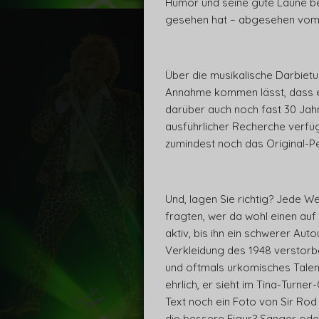
Humor und seine gute Laune be
gesehen hat – abgesehen vom 
Über die musikalische Darbiet
Annahme kommen lässt, dass es
darüber auch noch fast 30 Jahr
ausführlicher Recherche verfü
zumindest noch das Original-P
Und, lagen Sie richtig? Jede W
fragten, wer da wohl einen auf
aktiv, bis ihn ein schwerer Aut
Verkleidung des 1948 verstorb
und oftmals urkomisches Talent
ehrlich, er sieht im Tina-Turner
Text noch ein Foto von Sir Rod
die bessere Figur? Sänger ode