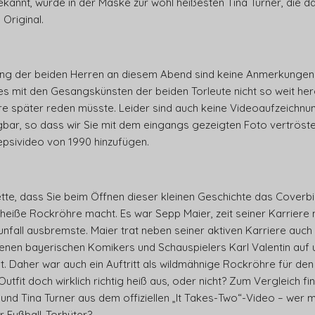
kannt, wurde in der Maske zur wohl heißesten Tina Turner, die 
Original.
ung der beiden Herren an diesem Abend sind keine Anmerkungen ü
 mit den Gesangskünsten der beiden Torleute nicht so weit herg
e später reden müsste. Leider sind auch keine Videoaufzeichnun
gbar, so dass wir Sie mit dem eingangs gezeigten Foto vertröst
epsivideo von 1990 hinzufügen.
ette, dass Sie beim Öffnen dieser kleinen Geschichte das Coverb
 heiße Rockröhre macht. Es war Sepp Maier, zeit seiner Karriere
ounfall ausbremste. Maier trat neben seiner aktiven Karriere auch
enen bayerischen Komikers und Schauspielers Karl Valentin auf 
. Daher war auch ein Auftritt als wildmähnige Rockröhre für de
-Outfit doch wirklich richtig heiß aus, oder nicht? Zum Vergleich 
 und Tina Turner aus dem offiziellen „It Takes-Two“-Video – wer 
r Fußball-Torhüter?