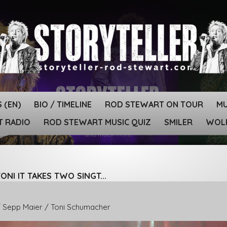
 (EN)
BIO / TIMELINE
ROD STEWART ON TOUR
MU
T RADIO
ROD STEWART MUSIC QUIZ
SMILER
WOLF
NI IT TAKES TWO SINGT...
/ Sepp Maier / Toni Schumacher