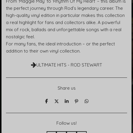
From ‘Maggie May’ to ‘Rhythm Of My Heart’ – this album is
the perfect journey through Rod’s legendary career. The
high-quality vinyl edition in particular makes this collection
a real highlight for fans and collectors alike. A powerful
mix of rock, ballads and unforgettable songs with a real
nostalgic feel.
For many fans, the ideal introduction – or the perfect
addition to their own vinyl collection.
ULTIMATE HITS - ROD STEWART
Share us
T
T
T
P
T
e
e
e
i
e
i
i
i
n
i
l
l
l
i
l
e
e
e
t
e
Follow us!
n
n
n
n