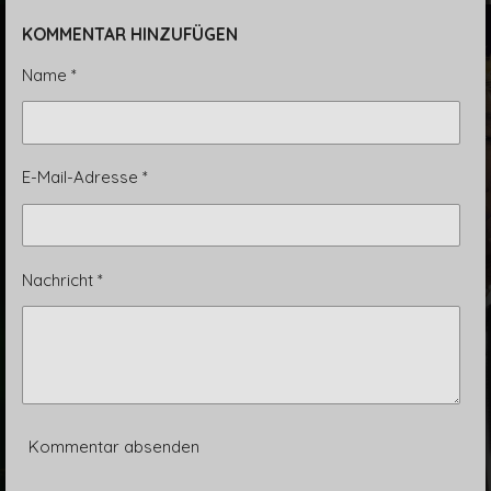
i
i
i
i
l
l
l
l
KOMMENTAR HINZUFÜGEN
e
e
e
e
n
n
n
n
Name *
E-Mail-Adresse *
Nachricht *
Kommentar absenden