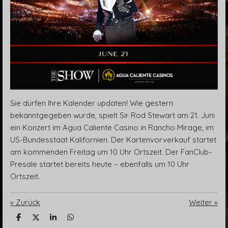
Sie dürfen Ihre Kalender updaten! Wie gestern
bekanntgegeben wurde, spielt Sir Rod Stewart am 21. Juni
ein Konzert im Agua Caliente Casino in Rancho Mirage, im
US-Bundesstaat Kalifornien. Der Kartenvorverkauf startet
am kommenden Freitag um 10 Uhr Ortszeit. Der FanClub-
Presale startet bereits heute – ebenfalls um 10 Uhr
Ortszeit.
«
Zurück
Weiter
»
T
T
T
T
e
e
e
e