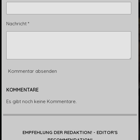
o
r
n
e
s
e
Nachricht *
n
Kommentar absenden
KOMMENTARE
Es gibt noch keine Kommentare.
EMPFEHLUNG DER REDAKTION! - EDITOR'S
RECOMMENDATION!