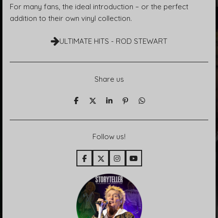
For many fans, the ideal introduction – or the perfect
addition to their own vinyl collection.
ULTIMATE HITS - ROD STEWART
Share us
T
T
T
P
T
e
e
e
i
e
i
i
i
n
i
l
l
l
i
l
e
e
e
t
e
Follow us!
n
n
n
n
F
X
I
Y
a
n
o
c
s
u
e
t
T
b
a
u
o
g
b
o
r
e
k
a