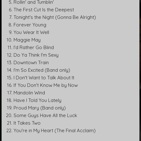
Rollin' and Tumblin'
The First Cut Is the Deepest
Tonight's the Night (Gonna Be Alright)
Forever Young
You Wear It Well
Maggie May
I'd Rather Go Blind
Do Ya Think I'm Sexy
Downtown Train
I'm So Excited (Band only)
I Don't Want to Talk About It
If You Don't Know Me by Now
Mandolin Wind
Have I Told You Lately
Proud Mary (Band only)
Some Guys Have All the Luck
It Takes Two
You're in My Heart (The Final Acclaim)