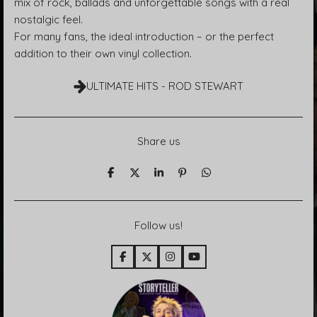
mix of rock, ballads and unforgettable songs with a real
nostalgic feel.
For many fans, the ideal introduction – or the perfect
addition to their own vinyl collection.
ULTIMATE HITS - ROD STEWART
Share us
T
T
T
P
T
e
e
e
i
e
i
i
i
n
i
l
l
l
i
l
e
e
e
t
e
Follow us!
n
n
n
n
F
X
I
Y
a
n
o
c
s
u
e
t
T
b
a
u
o
g
b