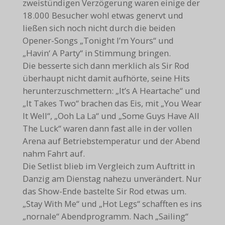
zweistündigen Verzögerung waren einige der
18.000 Besucher wohl etwas genervt und
ließen sich noch nicht durch die beiden
Opener-Songs „Tonight I’m Yours“ und
„Havin‘ A Party“ in Stimmung bringen.
Die besserte sich dann merklich als Sir Rod
überhaupt nicht damit aufhörte, seine Hits
herunterzuschmettern: „It’s A Heartache“ und
„It Takes Two“ brachen das Eis, mit „You Wear
It Well“, „Ooh La La“ und „Some Guys Have All
The Luck“ waren dann fast alle in der vollen
Arena auf Betriebstemperatur und der Abend
nahm Fahrt auf.
Die Setlist blieb im Vergleich zum Auftritt in
Danzig am Dienstag nahezu unverändert. Nur
das Show-Ende bastelte Sir Rod etwas um.
„Stay With Me“ und „Hot Legs“ schafften es ins
„nornale“ Abendprogramm. Nach „Sailing“