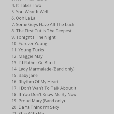
4. It Takes Two
5. You Wear It Well
6. Ooh La La
7. Some Guys Have All The Luck
8. The First Cut Is The Deepest
9. Tonight’s The Night
10. Forever Young
11. Young Turks
12. Maggie May
13. I’d Rather Go Blind
14. Lady Marmalade (Band only)
15. Baby Jane
16. Rhythm Of My Heart
17. I Don’t Wan’t To Talk About It
18. If You Don’t Know Me By Now
19. Proud Mary (Band only)
20. Da Ya Think I’m Sexy
21. Stay With Me