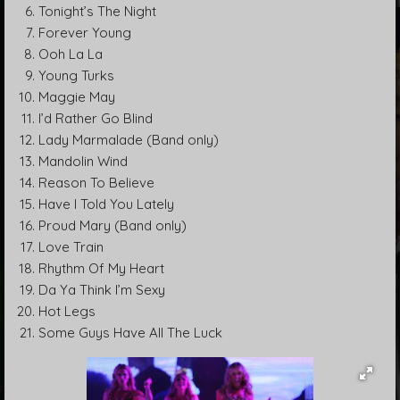
Tonight’s The Night
Forever Young
Ooh La La
Young Turks
Maggie May
I’d Rather Go Blind
Lady Marmalade (Band only)
Mandolin Wind
Reason To Believe
Have I Told You Lately
Proud Mary (Band only)
Love Train
Rhythm Of My Heart
Da Ya Think I’m Sexy
Hot Legs
Some Guys Have All The Luck