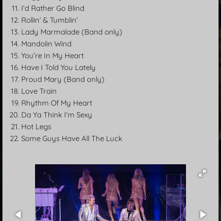
I’d Rather Go Blind
Rollin‘ & Tumblin‘
Lady Marmalade (Band only)
Mandolin Wind
You’re In My Heart
Have I Told You Lately
Proud Mary (Band only)
Love Train
Rhythm Of My Heart
Da Ya Think I’m Sexy
Hot Legs
Some Guys Have All The Luck