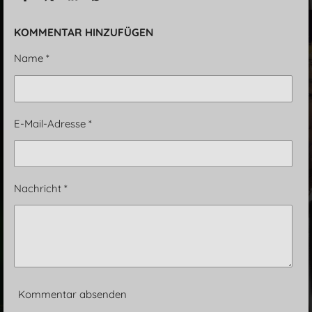
e
e
e
e
i
i
i
i
l
l
l
l
KOMMENTAR HINZUFÜGEN
e
e
e
e
n
n
n
n
Name *
E-Mail-Adresse *
Nachricht *
Kommentar absenden