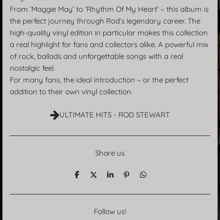
From ‘Maggie May’ to ‘Rhythm Of My Heart’ – this album is
the perfect journey through Rod’s legendary career. The
high-quality vinyl edition in particular makes this collection
a real highlight for fans and collectors alike. A powerful mix
of rock, ballads and unforgettable songs with a real
nostalgic feel.
For many fans, the ideal introduction – or the perfect
addition to their own vinyl collection.
ULTIMATE HITS - ROD STEWART
Share us
T
T
T
P
T
e
e
e
i
e
i
i
i
n
i
l
l
l
i
l
e
e
e
t
e
Follow us!
n
n
n
n