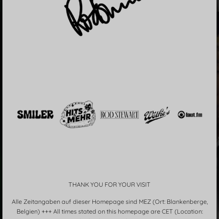
THANK YOU FOR YOUR VISIT
Alle Zeitangaben auf dieser Homepage sind MEZ (Ort: Blankenberge,
Belgien) +++ All times stated on this homepage are CET (Location: