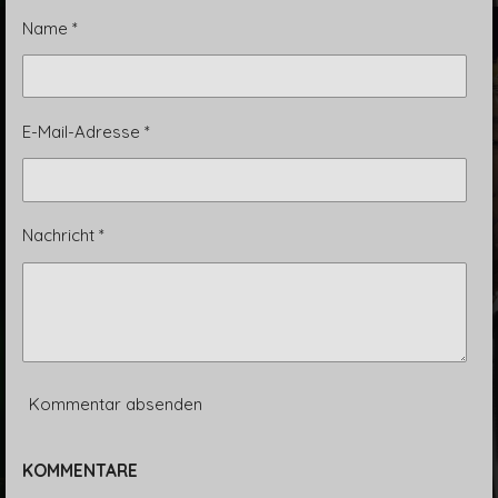
e
e
e
e
n
n
n
n
Name *
E-Mail-Adresse *
Nachricht *
Kommentar absenden
KOMMENTARE