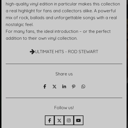
high-quality vinyl edition in particular makes this collection
a real highlight for fans and collectors alike. A powerful
mix of rock, ballads and unforgettable songs with a real
nostalgic feel.
For many fans, the ideal introduction – or the perfect
addition to their own vinyl collection.
ULTIMATE HITS - ROD STEWART
Share us
T
T
T
P
T
e
e
e
i
e
i
i
i
n
i
l
l
l
i
l
e
e
e
t
e
Follow us!
n
n
n
n
F
X
I
Y
a
n
o