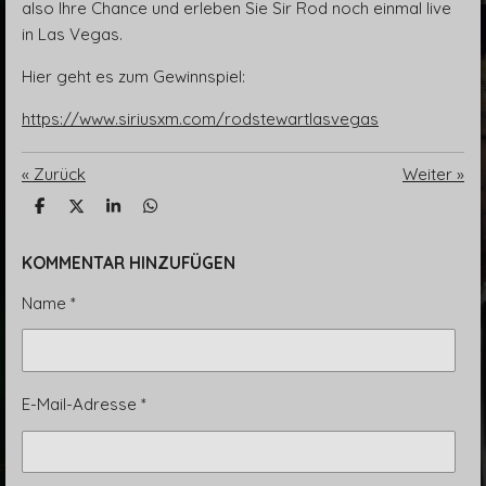
also Ihre Chance und erleben Sie Sir Rod noch einmal live
in Las Vegas.
Hier geht es zum Gewinnspiel:
https://www.siriusxm.com/rodstewartlasvegas
«
Zurück
Weiter
»
T
T
T
T
e
e
e
e
i
i
i
i
l
l
l
l
KOMMENTAR HINZUFÜGEN
e
e
e
e
n
n
n
n
Name *
E-Mail-Adresse *