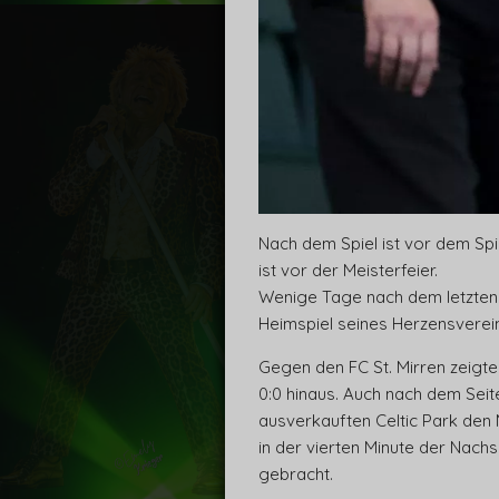
Nach dem Spiel ist vor dem Spi
ist vor der Meisterfeier.
Wenige Tage nach dem letzten 
Heimspiel seines Herzensverein
Gegen den FC St. Mirren zeigte
0:0 hinaus. Auch nach dem Seit
ausverkauften Celtic Park den
in der vierten Minute der Nachs
gebracht.