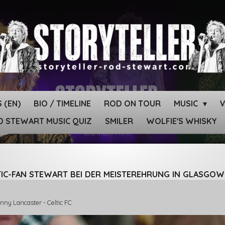
 (EN)
BIO / TIMELINE
ROD ON TOUR
MUSIC
 STEWART MUSIC QUIZ
SMILER
WOLFIE'S WHISKY
TIC-FAN STEWART BEI DER MEISTEREHRUNG IN GLASGOW
enny Lancaster - Celtic FC