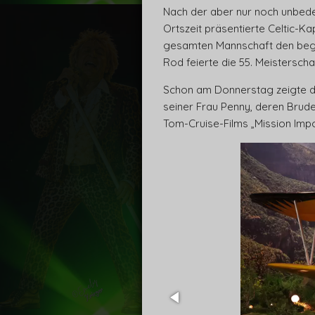
Nach der aber nur noch unbedeut
Ortszeit präsentierte Celtic-
gesamten Mannschaft den begeis
Rod feierte die 55. Meistersch
Schon am Donnerstag zeigte de
seiner Frau Penny, deren Brud
Tom-Cruise-Films „Mission Impo