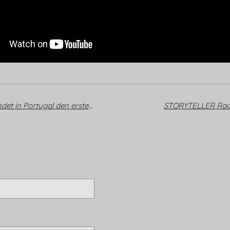
Obrigado Lisboa! Sir Rod beendet in Portugal den ersten Part der Europa-Tournee
STORYTELLER Radi