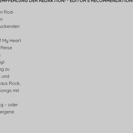
EMPFEHLUNG DER REDAKTION! - EDITOR'S RECOMMENDATION
en Rod-
en
ruckenden
f My Heart
 Reise
.
yl-
g zu
s und
 aus Rock,
Songs mit
ieg – oder
 eigene