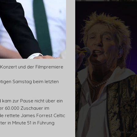
m Konzert und der Filmpremiere
utigen Samstag beim letzten
d kam zur Pause nicht über ein
ber 60.000 Zuschauer im
e rettete James Forrest Celtic
er in Minute 51 in Führung