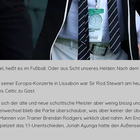
el, heißt es im Fußball. Oder aus Sicht unseres Helden: Nach de
seiner Europa-Konzerte in Lissabon war Sir Rod Stewart am he
s Celtic zu Gast.
 sich der alte und neue schottische Meister aber wenig bissig un
enwechsel blieb die Partie überschaubar, was aber keiner der ü
 Mannen von Trainer Brendan Rodgers wirklich übel nahm. Am End
pielzeit das 1:1-Unentschieden, Jonah Ayunga hatte den Außenseit