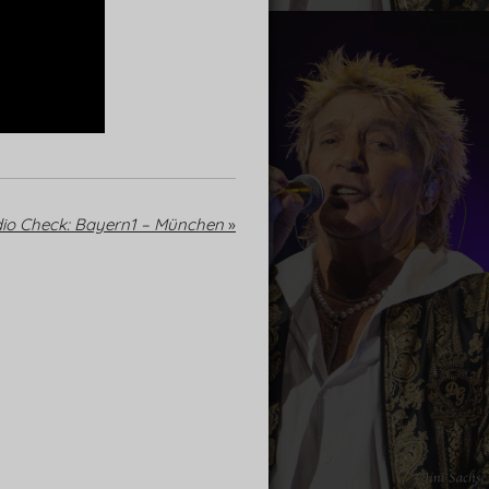
o Check: Bayern1 – München
»