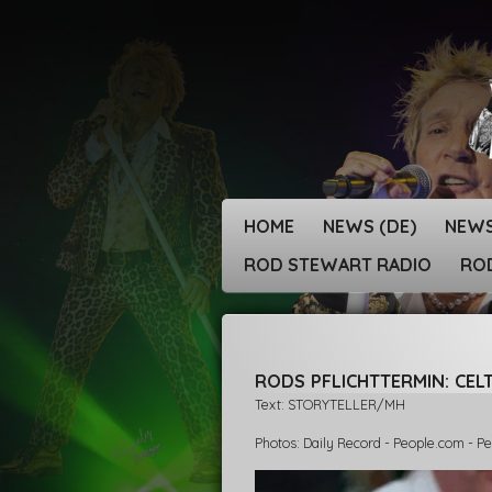
Zum
Hauptinhalt
springen
HOME
NEWS (DE)
NEWS
ROD STEWART RADIO
ROD
RODS PFLICHTTERMIN: CEL
Text: STORYTELLER/MH
Photos: Daily Record - People.com - P