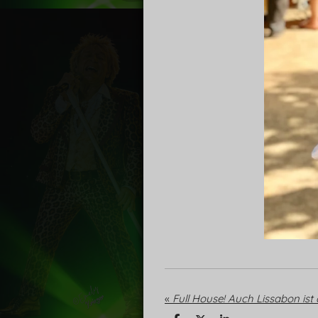
«
Full House! Auch Lissabon ist