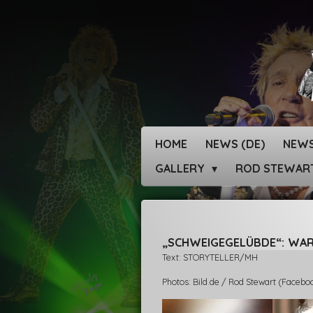
Zum
Hauptinhalt
springen
HOME
NEWS (DE)
NEWS
GALLERY
ROD STEWAR
„SCHWEIGEGELÜBDE“: WARU
Text: STORYTELLER/MH
Photos: Bild.de / Rod Stewart (Facebo