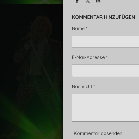
T
T
T
e
e
e
i
i
i
l
l
l
KOMMENTAR HINZUFÜGEN
e
e
e
n
n
n
Name *
E-Mail-Adresse *
Nachricht *
Kommentar absenden