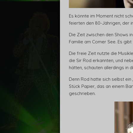
Es könnte im Moment nicht schö
feierten den 80-Jährigen, der i
Die Zeit zwischen den Shows i
Familie am Comer See. Es gibt 
Die freie Zeit nutzte die Musi
die Sir Rod erkannten, und ne
hätten, schauten allerdings in d
Denn Rod hatte sich selbst ei
Stück Papier, das an einem Ban
geschrieben.