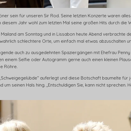
ner sein für unseren Sir Rod. Seine letzten Konzerte waren alle
n diesem Jahr wohl zum letzten Mal seine großen Hits durch die W
n Mailand am Sonntag und in Lissabon heute Abend verbrachte de
wahrlich schlechtere Orte, um einfach mal etwas abzuschalten un
klegende auch zu ausgedehnten Spaziergängen mit Ehefrau Penny 
ben einem Selfie oder Autogramm gerne auch einen kleinen Plaus
ie Röhre.
n „Schweigegelübde“ auferlegt und diese Botschaft baumelte für 
d um seinen Hals hing. „Entschuldigen Sie, kann nicht sprechen.