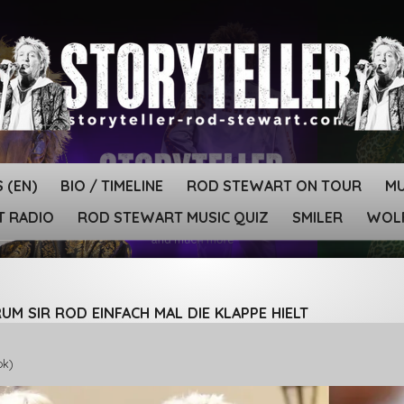
 (EN)
BIO / TIMELINE
ROD STEWART ON TOUR
MU
T RADIO
ROD STEWART MUSIC QUIZ
SMILER
WOLF
M SIR ROD EINFACH MAL DIE KLAPPE HIELT
ok)