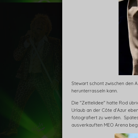
Stewart schont zwischen den Au
herunterrasseln kann.
Die "Zettelidee" hatte Rod übr
Urlaub an der Côte d’Azur eben
fotografiert zu werden. Spätes
ausverkauften MEO Arena begin