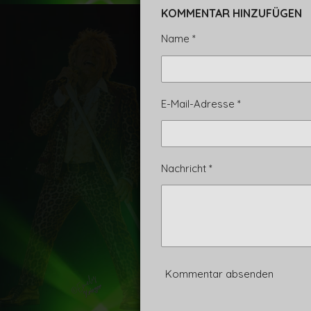
i
i
i
l
l
l
KOMMENTAR HINZUFÜGEN
e
e
e
n
n
n
Name *
E-Mail-Adresse *
Nachricht *
Kommentar absenden