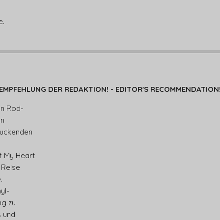
e.
EMPFEHLUNG DER REDAKTION! - EDITOR'S RECOMMENDATION
en Rod-
en
ruckenden
f My Heart
 Reise
.
yl-
g zu
s und