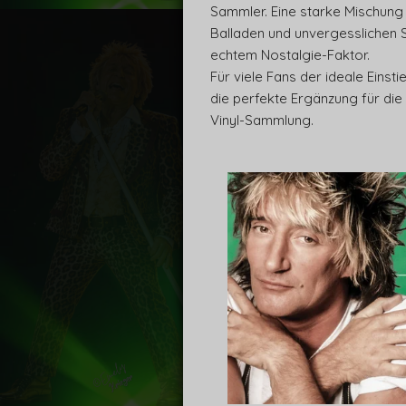
Sammler. Eine starke Mischung
Balladen und unvergesslichen 
echtem Nostalgie-Faktor.
Für viele Fans der ideale Einst
die perfekte Ergänzung für die
Vinyl-Sammlung.