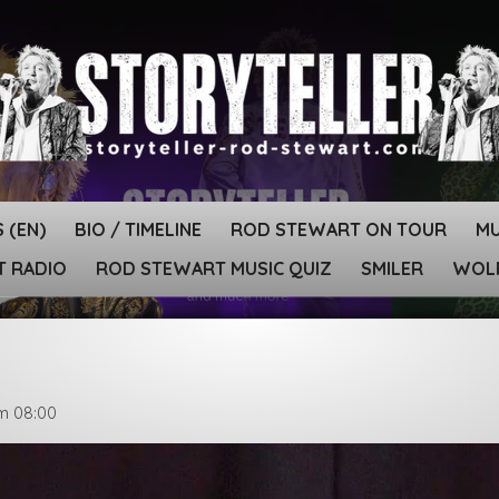
 (EN)
BIO / TIMELINE
ROD STEWART ON TOUR
MU
T RADIO
ROD STEWART MUSIC QUIZ
SMILER
WOLF
um 08:00