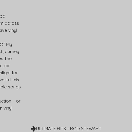
Rod
rom across
ive vinyl
 Of My
ct journey
r. The
icular
hlight for
werful mix
able songs
uction – or
n vinyl
ULTIMATE HITS - ROD STEWART