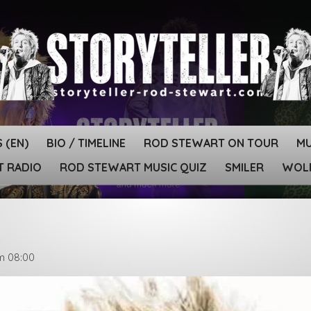
 (EN)
BIO / TIMELINE
ROD STEWART ON TOUR
MU
T RADIO
ROD STEWART MUSIC QUIZ
SMILER
WOLF
um 08:00