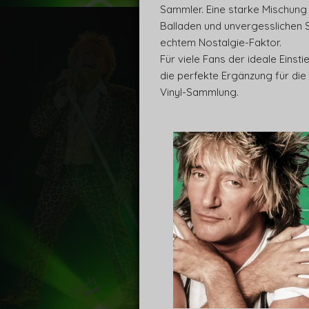
Sammler. Eine starke Mischung
Balladen und unvergesslichen 
echtem Nostalgie-Faktor.
Für viele Fans der ideale Einst
die perfekte Ergänzung für die
Vinyl-Sammlung.