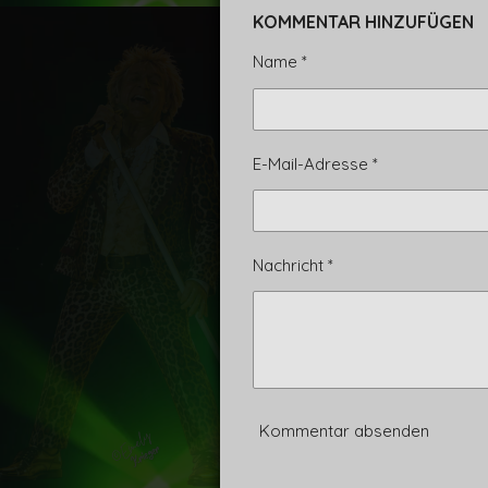
i
i
i
l
l
l
KOMMENTAR HINZUFÜGEN
e
e
e
n
n
n
Name *
E-Mail-Adresse *
Nachricht *
Kommentar absenden