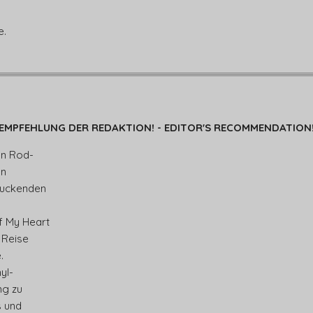
e.
EMPFEHLUNG DER REDAKTION! - EDITOR'S RECOMMENDATION
en Rod-
en
ruckenden
f My Heart
 Reise
.
yl-
g zu
s und