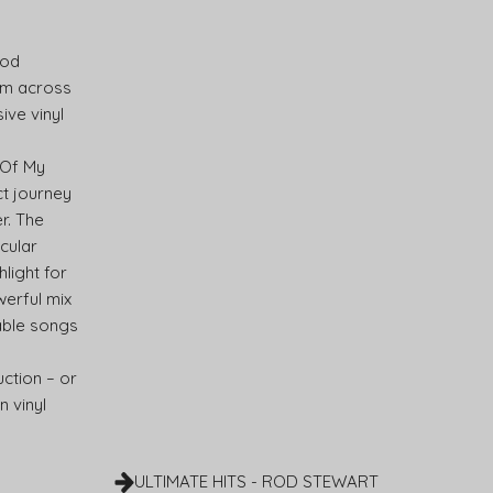
Rod
rom across
ive vinyl
 Of My
ct journey
r. The
icular
hlight for
werful mix
able songs
uction – or
n vinyl
ULTIMATE HITS - ROD STEWART